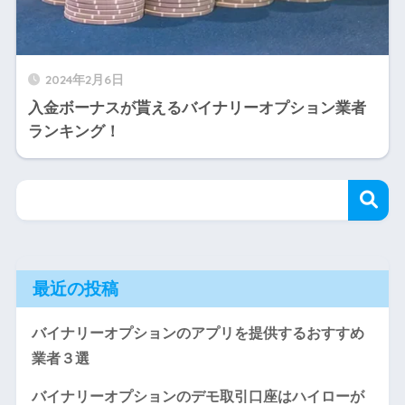
2024年2月6日
入金ボーナスが貰えるバイナリーオプション業者
ランキング！
最近の投稿
バイナリーオプションのアプリを提供するおすすめ
業者３選
バイナリーオプションのデモ取引口座はハイローが